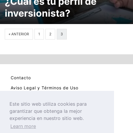
¿Cuál es tu perfil de
inversionista?
« ANTERIOR
1
2
3
Contacto
Aviso Legal y Términos de Uso
Política de Cookies
Este sitio web utiliza cookies para
Politica de privacidad
garantizar que obtenga la mejor
experiencia en nuestro sitio web.
Learn more