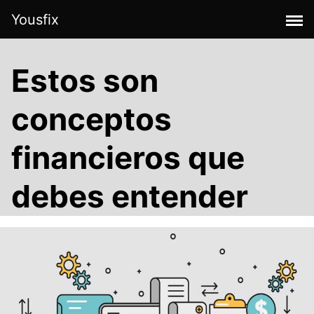
Skip
Yousfix
to
content
Estos son
conceptos
financieros que
debes entender